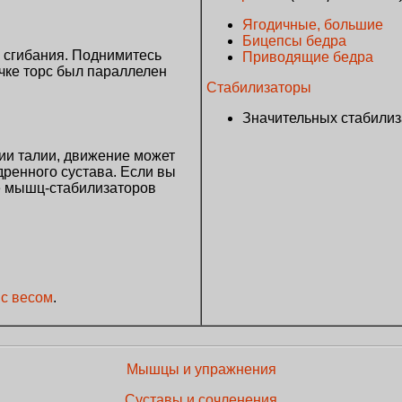
Ягодичные, большие
Бицепсы бедра
о сгибания. Поднимитесь
Приводящие бедра
очке торс был параллелен
Cтабилизаторы
Значительных стабилиз
нии талии, движение может
ренного сустава. Если вы
ве мышц-стабилизаторов
 с весом
.
Мышцы и упражнения
Суставы и сочленения