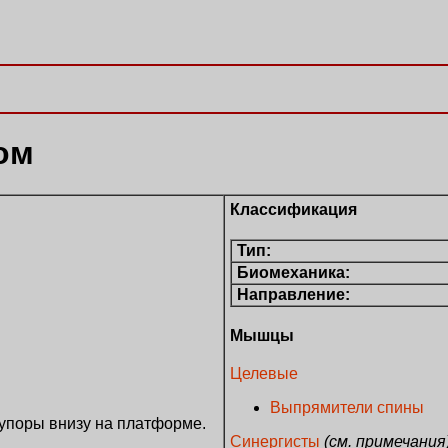
ом
Классификация
Тип:
Биомеханика:
Направление:
Мышцы
Целевые
Выпрямители спины
 упоры внизу на платформе.
Синергисты
(см. примечания