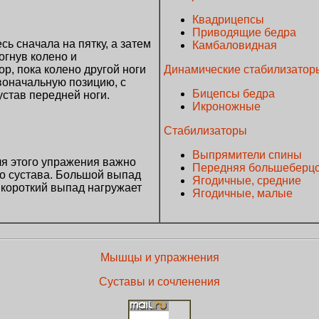
Квадрицепсы
Приводящие бедра
ь сначала на пятку, а затем
Камбаловидная
огнув колено и
Динамические стабилизатор
ор, пока колено другой ноги
рвоначальную позицию, с
Бицепсы бедра
став передней ноги.
Икроножные
Cтабилизаторы
Выпрямители спины
я этого упражения важно
Передняя большеберц
о сустава. Большой выпад
Ягодичные, средние
 короткий выпад нагружает
Ягодичные, малые
Мышцы и упражнения
Суставы и сочленения