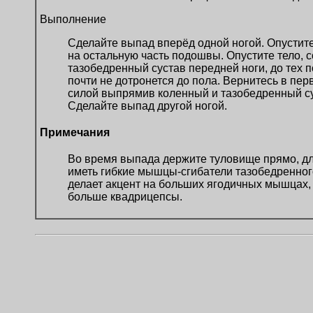
Выполнение
Сделайте выпад вперёд одной ногой. Опуститес
на остальную часть подошвы. Опустите тело, с
тазобедренный сустав передней ноги, до тех п
почти не дотронется до пола. Вернитесь в пе
силой выпрямив коленный и тазобедренный су
Сделайте выпад другой ногой.
Примечания
Во время выпада держите туловище прямо, дл
иметь гибкие мышцы-сгибатели тазобедренног
делает акцент на больших ягодичных мышцах,
больше квадрицепсы.