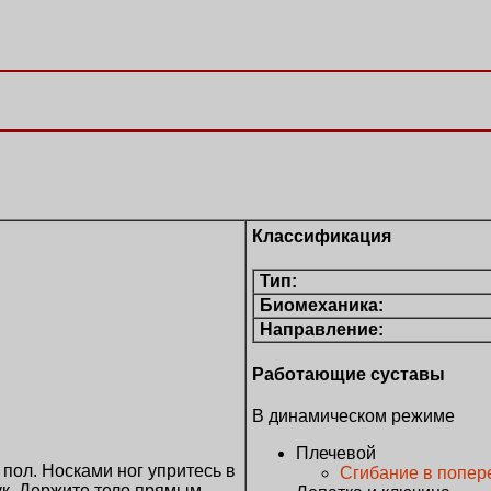
Классификация
Тип:
Биомеханика:
Направление:
Работающие суставы
В динамическом режиме
Плечевой
 пол. Носками ног упритесь в
Сгибание в попер
ук. Держите тело прямым.