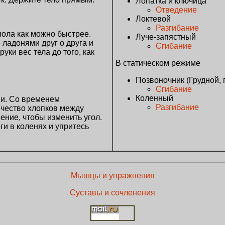
Лопатка и ключица
Отведение
Локтевой
Разгибание
 пола как можно быстрее.
Луче-запястный
 ладонями друг о друга и
Сгибание
уки вес тела до того, как
В статическом режиме
Позвоночник (Грудной,
Сгибание
Коленный
ии. Со временем
Разгибание
ичество хлопков между
ние, чтобы изменить угол.
ги в коленях и упритесь
Мышцы и упражнения
Суставы и сочленения