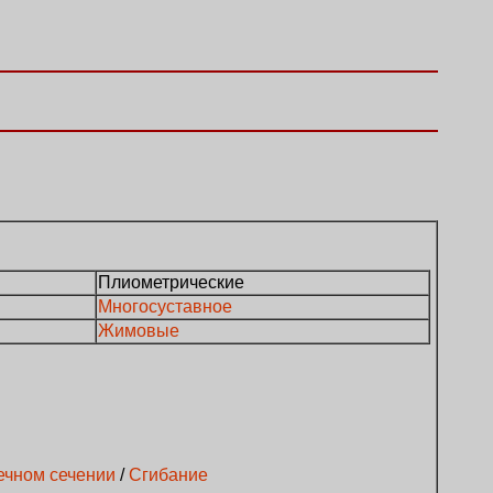
Плиометрические
Многосуставное
Жимовые
ечном сечении
/
Сгибание