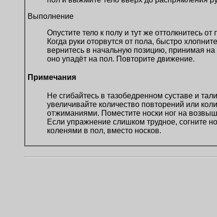
Выполнение
Опустите тело к полу и тут же оттолкнитесь от
Когда руки оторвутся от пола, быстро хлопните
вернитесь в начальную позицию, принимая на р
оно упадёт на пол. Повторите движение.
Примечания
Не сгибайтесь в тазобедренном суставе и тал
увеличивайте количество повторений или кол
отжиманиями. Поместите носки ног на возвыше
Если упражнение слишком трудное, согните но
коленями в пол, вместо носков.